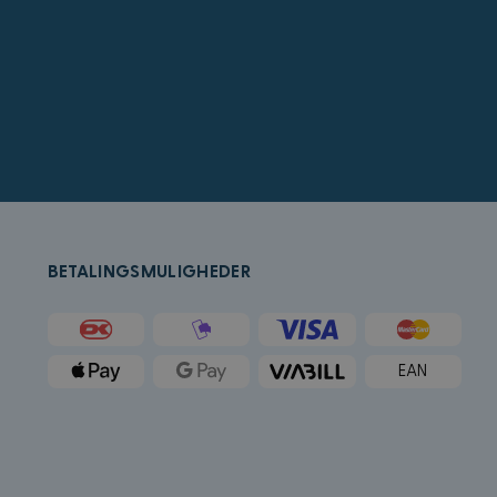
å bestemme hvilke
for sluttbrukeren
crosoft Bing Ads og
ed en bruker som
rukeradferd og
k (som eies av
tleser støtter
r å holde oversikt
BETALINGSMULIGHEDER
ygd i nettsteder;
t bruker den nye
k og utfører
tstedet og all
EAN
an besøkte nevnte
Microsoft som en
ygde Microsoft-
forskjellige
g.