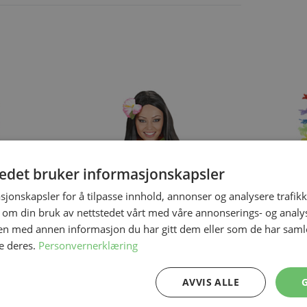
ing the tab key. You can skip the carousel or go straight to carous
tedet bruker informasjonskapsler
sjonskapsler for å tilpasse innhold, annonser og analysere trafikk
 om din bruk av nettstedet vårt med våre annonserings- og anal
n med annen informasjon du har gitt dem eller som de har samlet
e deres.
Personvernerklæring
På lager
På lager
ultifarget
Hawaii Blomsterkrans
Rainbow Hawai
Onesize
Onesize
AVVIS ALLE
49,50 kr
29,50 kr