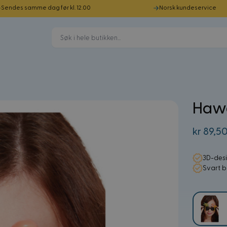
Sendes samme dag før kl. 12.00
Norsk kundeservice
Hawai
kr 89,5
3D-des
Svart b