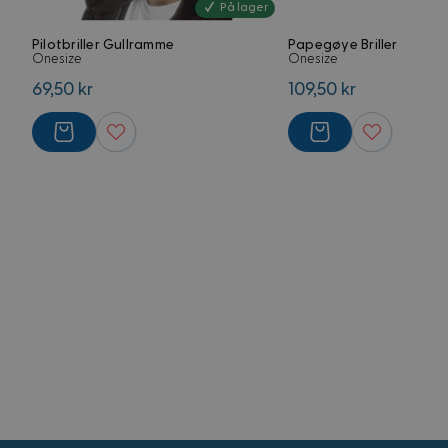
VISITOR_PRIVACY_
På lager
G
Pilotbriller Gullramme
Papegøye Briller
Onesize
Onesize
CookieScriptConse
69,50 kr
109,50 kr
FPGSID
Forsørger
Navn
Domene
Navn
Navn
FPLC
.kostymer.
_ga_5RPMGND0V6
YSC
_ga
FPAU
.kostymer.
__Secure-
ROLLOUT_TOKEN
IDE