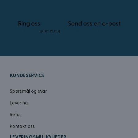
_uetsid
Ring oss
Send oss en e-post
_uetvid
23 96 45 76
info@kostymer.no
(9.00-15.00)
FPID
test_cookie
VISITOR_INFO1_LIV
KUNDESERVICE
Spørsmål og svar
_gcl_au
Levering
Retur
MUID
Kontakt oss
LEVERINGSMULIGHEDER