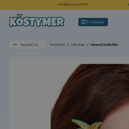
Fraktpris fra 59 kr
Hopp til innhold
Produkter
Temafest
/
Tilbehør
/
Hawaii Solbriller
TILBAKE TIL