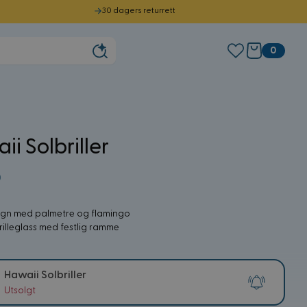
30 dagers returrett
0
i Solbriller
0
ign med palmetre og flamingo
rilleglass med festlig ramme
Hawaii Solbriller
Utsolgt