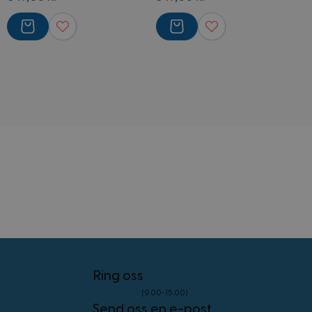
CookieScriptConsent
4 uker 2
CookieScript
dager
www.kostymer.no
FPGSID
30
Google
minutter
.kostymer.no
Ring oss
23 96 45 76
(9.00-15.00)
Send oss en e-post