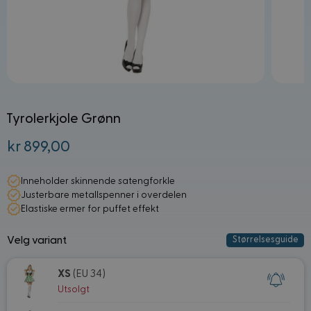
Tyrolerkjole Grønn
kr 899,00
Fra:
Inneholder skinnende satengforkle
Justerbare metallspenner i overdelen
Elastiske ermer for puffet effekt
Velg variant
Størrelsesguide
XS
(EU 34)
Utsolgt