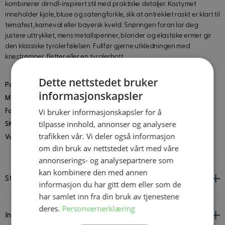
kombinerer dirndl-inspirert stil med praktiske detaljer. Kostymet
inneholder kjole, bluse og satengforkle, slik at antrekket raskt er klart til
temafest, karneval eller bayersk kveld. Snøringen foran lar deg
justere uttrykket, mens metallspenner, blonder og elastiske ermer gir
den klassiske tyrolerfølelsen. Fullfør gjerne utkledningen med
knestrømper, fletter eller en tyrolerhatt.
Dette nettstedet bruker
Pakken inneholder
: Kjole, Bluse, Forkle
informasjonskapsler
Materiale
: Polyester
Vi bruker informasjonskapsler for å
Farge
: Grønn, Hvit, Svart
tilpasse innhold, annonser og analysere
SKU
: W4976
trafikken vår. Vi deler også informasjon
Vaskeanvisninger
: Maskinvask 30°C
om din bruk av nettstedet vårt med våre
annonserings- og analysepartnere som
kan kombinere den med annen
Størrelsesguide
informasjon du har gitt dem eller som de
har samlet inn fra din bruk av tjenestene
deres.
Personvernerklæring
Informasjon om leverandør og produkt