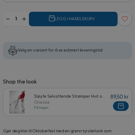
Mengde
LEGG I HANDLEKURV
Velg en variant for å se estimert leveringstid
Shop the look
Sløyfe Selvsittende Strømper Hvit og Rød
89,50 kr
Onesize
På lager
Gjør deg klar til Oktoberfest med en grønn tyrolerlook som