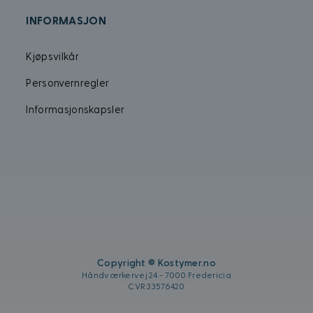
annonsering som sluttbrukeren kan ha sett før h
nettsted.
INFORMASJON
1 år
Denne informasjonskapselen brukes mye av min 
Microsoft
unik brukeridentifikator. Den kan angis av inneb
Corporation
skript. Det antas at det synkroniseres over mange 
.bing.com
Kjøpsvilkår
Microsoft-domener, noe som tillater brukersporin
Personvernregler
Informasjonskapsler
Copyright © Kostymer.no
Håndværkervej 24 - 7000 Fredericia
CVR 33576420