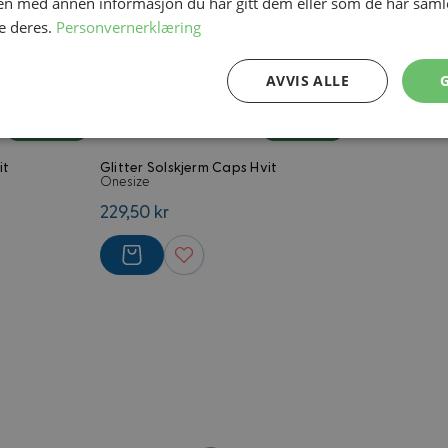
n med annen informasjon du har gitt dem eller som de har samlet
e deres.
Personvernerklæring
AVVIS ALLE
På lager
På lager
Ytelse
Målretting
Funksjonalitet
it
Glitter Solskjerm Caps Hvit
Onesize
229,50 kr
Strengt nødvendig
Ytelse
Målretting
Funksjonalitet
Ugradert
nformasjonskapsler tillater kjernefunksjoner på nettstedet, som brukerinnlogging og 
brukes riktig uten strengt nødvendige informasjonskapsler.
Forsørger
/
Utløpsdato
Beskrivelse
Domene
4 uker 2
Informasjonskapsel ofte forbundet 
Adobe Inc.
dager
handelsplattform. Formål foreløpig u
.www.kostymer.no