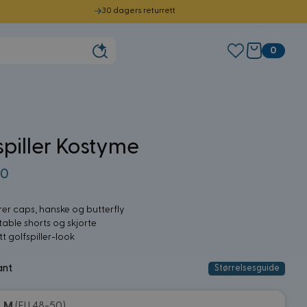
30 dagers returrett
0
spiller Kostyme
00
rer caps, hanske og butterfly
able shorts og skjorte
t golfspiller-look
ant
Størrelsesguide
M
(EU 48-50)