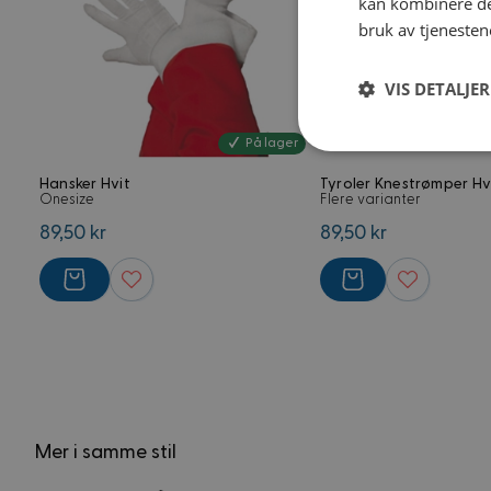
kan kombinere de
bruk av tjenesten
VIS DETALJER
På lager
Strengt
nødvendig
Hansker Hvit
Tyroler Knestrømper Hv
Onesize
Flere varianter
89,50 kr
89,50 kr
Strengt nødvendige i
Nettstedet kan ikke 
Navn
Mer i samme stil
frontend