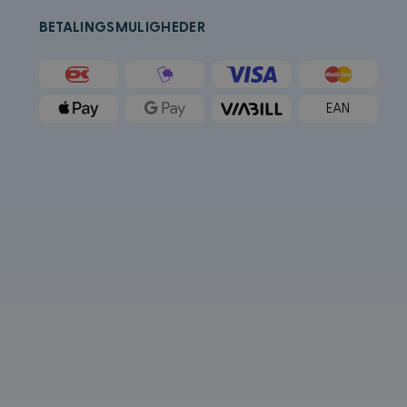
an besøkte nevnte
BETALINGSMULIGHEDER
Microsoft som en
ygde Microsoft-
forskjellige
g.
EAN