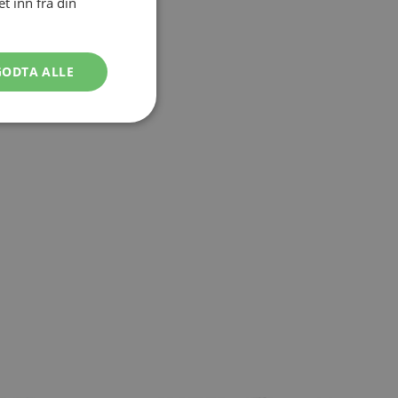
 inn fra din
GODTA ALLE
Ugradert
kontoadministrasjon.
med Magento e-
kjent, men lagrer