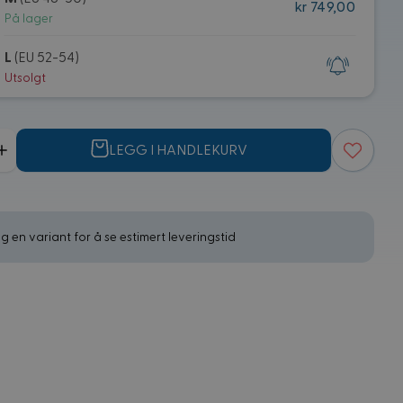
kr 749,00
På lager
L
(EU 52-54)
Utsolgt
LEGG I HANDLEKURV
g en variant for å se estimert leveringstid