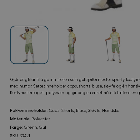
View image
View image
V
View image
Gjør deg klar til å gå inn i rollen som golfspiller med et sporty kosty
med humor. Settet inneholder caps, shorts, bluse, sløyfe og én hanske,
Kostymet er laget i polyester og gir deg en enkel måte å fullføre en 
Pakken inneholder
: Caps, Shorts, Bluse, Sløyfe, Handske
Materiale
: Polyester
Farge
: Grønn, Gul
SKU
: 33421