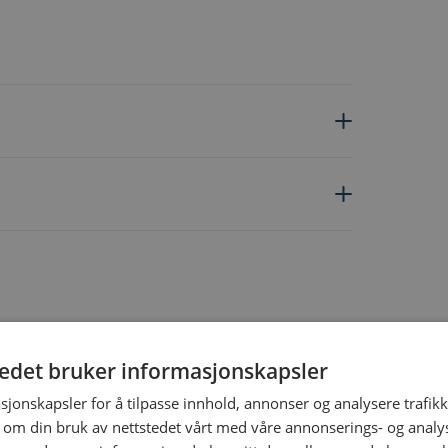
ing the tab key. You can skip the carousel or go straight to carous
tedet bruker informasjonskapsler
sjonskapsler for å tilpasse innhold, annonser og analysere trafikk
 om din bruk av nettstedet vårt med våre annonserings- og anal