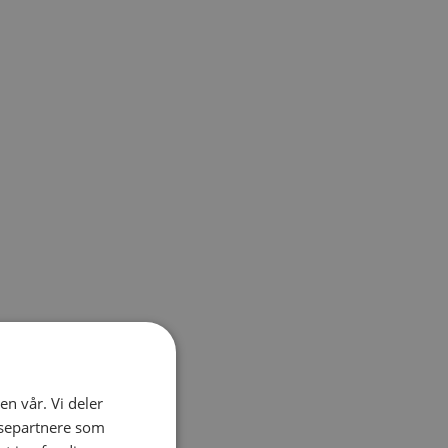
el navigation using the skip links.
en vår. Vi deler
ysepartnere som