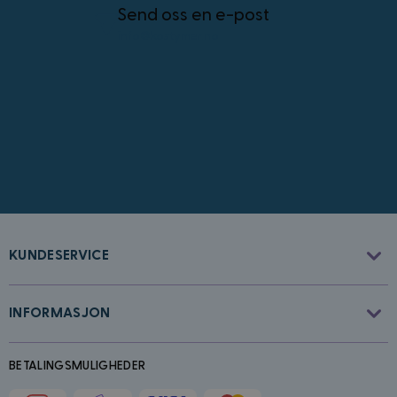
Send oss en e-post
info@kostymer.no
CookieScriptConsent
4 uker 2
CookieScript
dager
www.kostymer.no
KUNDESERVICE
FPGSID
30
Google
minutter
.kostymer.no
INFORMASJON
BETALINGSMULIGHEDER