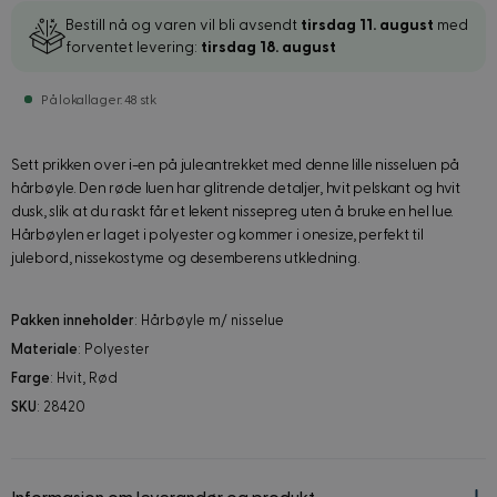
Bestill nå og varen vil bli avsendt
tirsdag 11. august
med
forventet levering:
tirsdag 18. august
På lokallager: 48 stk
Sett prikken over i-en på juleantrekket med denne lille nisseluen på
hårbøyle. Den røde luen har glitrende detaljer, hvit pelskant og hvit
dusk, slik at du raskt får et lekent nissepreg uten å bruke en hel lue.
Hårbøylen er laget i polyester og kommer i onesize, perfekt til
julebord, nissekostyme og desemberens utkledning.
Pakken inneholder
: Hårbøyle m/ nisselue
Materiale
: Polyester
Farge
: Hvit, Rød
SKU
: 28420