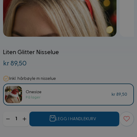
Liten Glitter Nisselue
kr 89,50
Inkl. hårbøyle m nisselue
Onesize
kr 89,50
På lager
Mengde
LEGG I HANDLEKURV