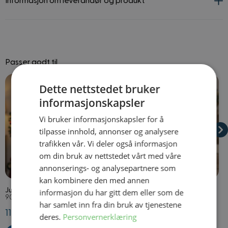
Informasjon om leverandør og produkt
Passer godt til
Navigating through the elements of the carousel is possible using
Press to skip carousel
Press to go to carousel navigation
Dette nettstedet bruker
informasjonskapsler
Vi bruker informasjonskapsler for å
tilpasse innhold, annonser og analysere
trafikken vår. Vi deler også informasjon
om din bruk av nettstedet vårt med våre
annonserings- og analysepartnere som
På lager
På lager
kan kombinere den med annen
Julegavesekk
Nissestøvler Jul Overtrekk
L
informasjon du har gitt dem eller som de
90 x 60 cm
Onesize
O
har samlet inn fra din bruk av tjenestene
119,50 kr
269,50 kr
6
deres.
Personvernerklæring