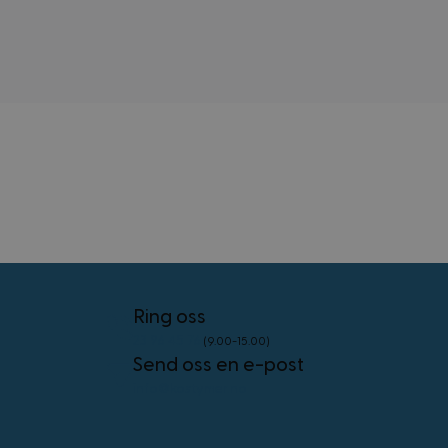
brukerinnlogging og kontoadministrasjon.
Nettstedet kan ikke brukes riktig uten strengt
nødvendige informasjonskapsler.
Forsørger
/
Navn
Utløpsdato
Domene
frontend
4 uker 2
Adobe Inc.
dager
.www.kostymer.no
external_no_cache
59
Adobe Inc.
minutter
www.kostymer.no
58
Ring oss
sekunder
23 96 45 76
(9.00-15.00)
VISITOR_PRIVACY_METADATA
5 måneder
YouTube
4 uker
Send oss en e-post
.youtube.com
Googles
personvernregler
info@kostymer.no