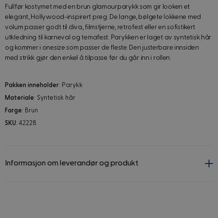
Fullfør kostymet med en brun glamourparykk som gir looken et
elegant, Hollywood-inspirert preg. De lange, bølgete lokkene med
volum passer godt til diva, filmstjerne, retrofest eller en sofistikert
utkledning til karneval og temafest. Parykken er laget av syntetisk hår
og kommer i onesize som passer de fleste. Den justerbare innsiden
med strikk gjør den enkel å tilpasse før du går inn i rollen.
Pakken inneholder
: Parykk
Materiale
: Syntetisk hår
Farge
: Brun
SKU
: 42228
Informasjon om leverandør og produkt