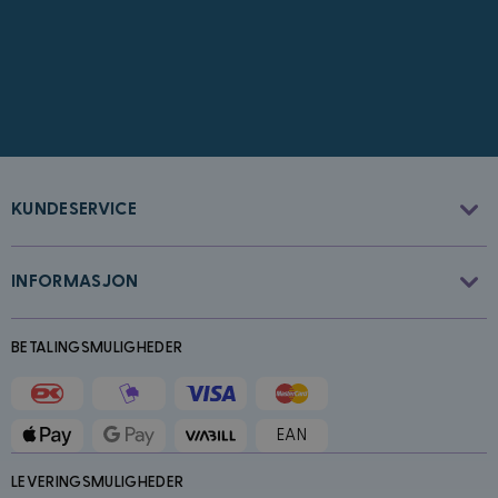
CookieScriptConsent
4 uker 2
CookieScript
dager
www.kostymer.no
KUNDESERVICE
INFORMASJON
FPGSID
30
Google
minutter
.kostymer.no
BETALINGSMULIGHEDER
EAN
LEVERINGSMULIGHEDER
Forsørger
/