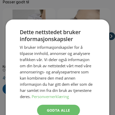
Passer godt til
Navigating through the elements of the carousel is possible using
Press to skip carousel
Press to go to carousel navigation
Dette nettstedet bruker
informasjonskapsler
Vi bruker informasjonskapsler for å
tilpasse innhold, annonser og analysere
På lager
På lager
trafikken vår. Vi deler også informasjon
om din bruk av nettstedet vårt med våre
Korte Hvite Hansker
Øyevipper Svarte
S
Onesize
Onesize
O
annonserings- og analysepartnere som
kan kombinere den med annen
49,50 kr
109,50 kr
8
informasjon du har gitt dem eller som de
har samlet inn fra din bruk av tjenestene
deres.
Personvernerklæring
GODTA ALLE