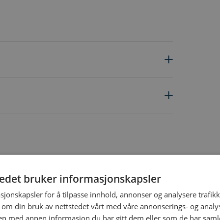
tedet bruker informasjonskapsler
ing the tab key. You can skip the carousel or go straight to carous
sjonskapsler for å tilpasse innhold, annonser og analysere trafikk
 om din bruk av nettstedet vårt med våre annonserings- og anal
n med annen informasjon du har gitt dem eller som de har samlet