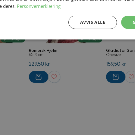
e deres.
Personvernerklæring
AVVIS ALLE
Ytelse
Målretting
Funksjonalitet
På lager
På lager
Romersk Hjelm
Gladiator San
Ø53 cm
Onesize
229,50 kr
159,50 kr
Strengt nødvendig
Ytelse
Målretting
Funksjonalitet
Ugradert
nformasjonskapsler tillater kjernefunksjoner på nettstedet, som brukerinnlogging og 
brukes riktig uten strengt nødvendige informasjonskapsler.
Forsørger
/
Utløpsdato
Beskrivelse
Domene
4 uker 2
Informasjonskapsel ofte forbundet 
Adobe Inc.
dager
handelsplattform. Formål foreløpig u
.www.kostymer.no
sannsynligvis en økt-ID. Ser ut til å 