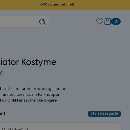
30 dagers returrett
0
iator Kostyme
00
t sett med tunika, kappe og tilbehør
r i imitert lær med metallknapper
rt av antikkens romerske krigere
ant
Størrelsesguide
M
(EU 48-50)