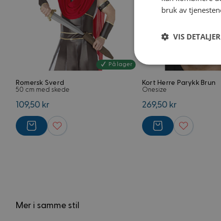
bruk av tjenesten
VIS DETALJER
Strengt
På lager
nødvendig
Romersk Sverd
Kort Herre Parykk Brun
50 cm med skede
Onesize
109,50 kr
269,50 kr
Strengt nødvendige i
Nettstedet kan ikke 
Navn
Mer i samme stil
frontend