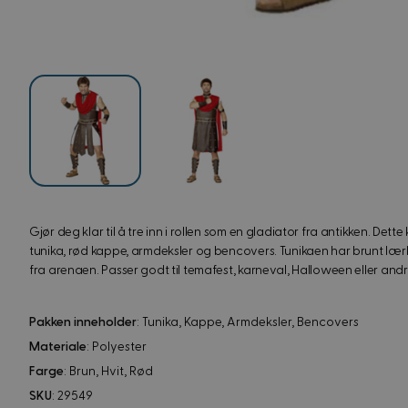
View image
View image
Gjør deg klar til å tre inn i rollen som en gladiator fra antikken. Det
tunika, rød kappe, armdeksler og bencovers. Tunikaen har brunt lærl
fra arenaen. Passer godt til temafest, karneval, Halloween eller andre
Pakken inneholder
: Tunika, Kappe, Armdeksler, Bencovers
Materiale
: Polyester
Farge
: Brun, Hvit, Rød
SKU
: 29549