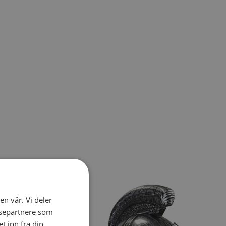
el navigation using the skip links.
en vår. Vi deler
ysepartnere som
 inn fra din