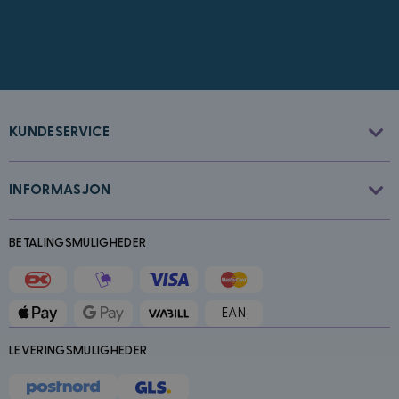
CookieScriptConsent
4 uker 2
CookieScript
dager
www.kostymer.no
KUNDESERVICE
INFORMASJON
FPGSID
30
Google
BETALINGSMULIGHEDER
minutter
.kostymer.no
EAN
LEVERINGSMULIGHEDER
Forsørger
/
Navn
Utløpsdato
Beskrivelse
Domene