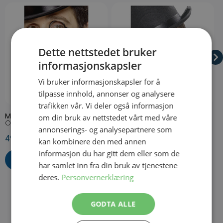
Navigating through the elements of the carousel is possible using
Press to skip carousel
Press to go to carousel navigation
Dette nettstedet bruker
informasjonskapsler
Vi bruker informasjonskapsler for å
tilpasse innhold, annonser og analysere
På lager
På lager
trafikken vår. Vi deler også informasjon
om din bruk av nettstedet vårt med våre
Monokkel med Snor
Selvklebende Bart
C
Onesize
Onesize
8
annonserings- og analysepartnere som
49,50 kr
29,50 kr
1
kan kombinere den med annen
informasjon du har gitt dem eller som de
har samlet inn fra din bruk av tjenestene
deres.
Personvernerklæring
GODTA ALLE