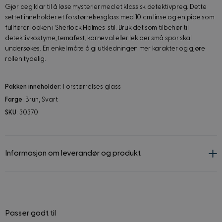
Gjør deg klar til å løse mysterier med et klassisk detektivpreg. Dette
settet inneholder et forstørrelsesglass med 10 cm linse og en pipe som
fullfører looken i Sherlock Holmes-stil. Bruk det som tilbehør til
detektivkostyme, temafest, karneval eller lek der små spor skal
undersøkes. En enkel måte å gi utkledningen mer karakter og gjøre
rollen tydelig.
Pakken inneholder
: Forstørrelses glass
Farge
: Brun, Svart
SKU
: 30370
Informasjon om leverandør og produkt
Passer godt til