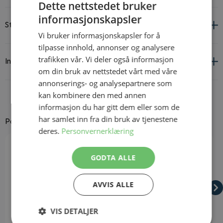
Dette nettstedet bruker
informasjonskapsler
Størrelsesguide
Vi bruker informasjonskapsler for å
tilpasse innhold, annonser og analysere
trafikken vår. Vi deler også informasjon
Informasjon om leverandør og produkt
om din bruk av nettstedet vårt med våre
annonserings- og analysepartnere som
kan kombinere den med annen
informasjon du har gitt dem eller som de
har samlet inn fra din bruk av tjenestene
Passer godt til
deres.
Personvernerklæring
Navigating through the elements of the carousel is possible using
Press to skip carousel
Press to go to carousel navigation
GODTA ALLE
AVVIS ALLE
VIS DETALJER