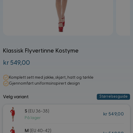
Klassisk Flyvertinne Kostyme
kr 549,00
Fra:
Komplett sett med jakke, skjørt, hatt og tørkle
Gjennomført uniformsinspirert design
Velg variant
Størrelsesguide
S
(EU 36-38)
kr 549,00
På lager
M
(EU 40-42)