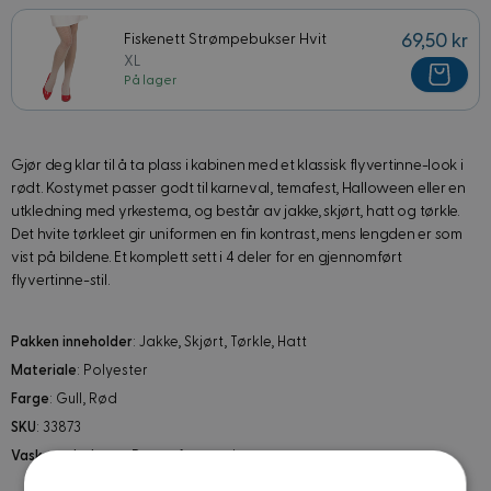
Fiskenett Strømpebukser Hvit
69,50 kr
XL
På lager
Gjør deg klar til å ta plass i kabinen med et klassisk flyvertinne-look i
rødt. Kostymet passer godt til karneval, temafest, Halloween eller en
utkledning med yrkestema, og består av jakke, skjørt, hatt og tørkle.
Det hvite tørkleet gir uniformen en fin kontrast, mens lengden er som
vist på bildene. Et komplett sett i 4 deler for en gjennomført
flyvertinne-stil.
Pakken inneholder
: Jakke, Skjørt, Tørkle, Hatt
Materiale
: Polyester
Farge
: Gull, Rød
SKU
: 33873
Vaskeanvisninger
: Rens på renseri