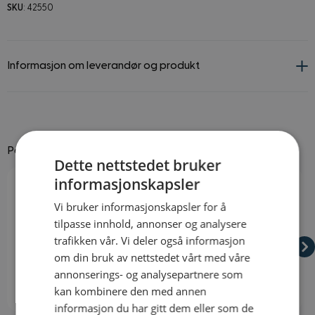
SKU
: 42550
Informasjon om leverandør og produkt
Passer godt til
Dette nettstedet bruker
Navigating through the elements of the carousel is possible using
Press to skip carousel
Press to go to carousel navigation
informasjonskapsler
Vi bruker informasjonskapsler for å
tilpasse innhold, annonser og analysere
trafikken vår. Vi deler også informasjon
om din bruk av nettstedet vårt med våre
annonserings- og analysepartnere som
kan kombinere den med annen
På lager
På lager
informasjon du har gitt dem eller som de