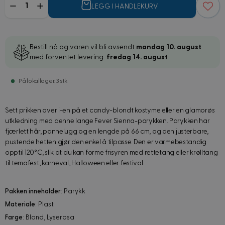
LEGG I HANDLEKURV
Bestill nå og varen vil bli avsendt
mandag 10. august
med forventet levering:
fredag 14. august
På lokallager: 3 stk
Sett prikken over i-en på et candy-blondt kostyme eller en glamorøs
utkledning med denne lange Fever Sienna-parykken. Parykken har
fjærlett hår, pannelugg og en lengde på 66 cm, og den justerbare,
pustende hetten gjør den enkel å tilpasse. Den er varmebestandig
opptil 120°C, slik at du kan forme frisyren med rettetang eller krølltang
til temafest, karneval, Halloween eller festival.
Pakken inneholder
: Parykk
Materiale
: Plast
Farge
: Blond, Lyserosa