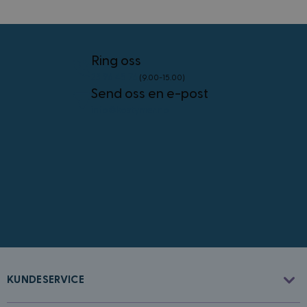
VISITOR_PRIVACY_METADATA
5 måneder
YouTube
4 uker
.youtube.com
Googles
personvernregler
Ring oss
23 96 45 76
(9.00-15.00)
Send oss en e-post
info@kostymer.no
CookieScriptConsent
4 uker 2
CookieScript
dager
www.kostymer.no
FPGSID
30
Google
minutter
.kostymer.no
KUNDESERVICE