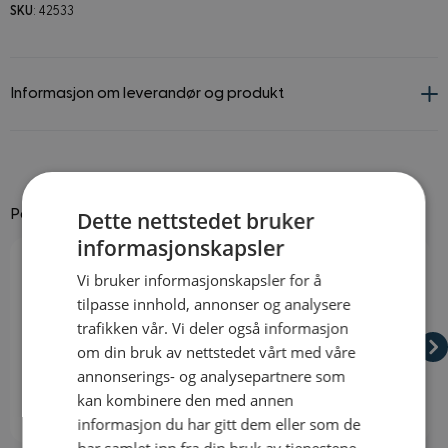
SKU
: 42533
Informasjon om leverandør og produkt
Dette nettstedet bruker
Passer godt til
informasjonskapsler
Navigating through the elements of the carousel is possible using
Press to skip carousel
Press to go to carousel navigation
Vi bruker informasjonskapsler for å
tilpasse innhold, annonser og analysere
trafikken vår. Vi deler også informasjon
om din bruk av nettstedet vårt med våre
annonserings- og analysepartnere som
kan kombinere den med annen
informasjon du har gitt dem eller som de
På lager
På lager
har samlet inn fra din bruk av tjenestene