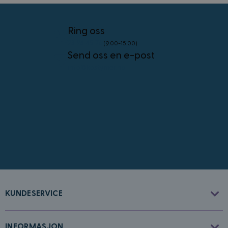
4 uker
.youtube.com
Googles
personvernregler
Ring oss
23 96 45 76
(9.00-15.00)
Send oss en e-post
info@kostymer.no
CookieScriptConsent
4 uker 2
CookieScript
dager
www.kostymer.no
FPGSID
30
Google
KUNDESERVICE
minutter
.kostymer.no
INFORMASJON