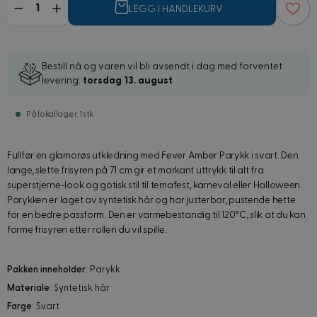
LEGG I HANDLEKURV
Bestill nå og varen vil bli avsendt i dag med forventet
levering:
torsdag 13. august
På lokallager: 1 stk
Fullfør en glamorøs utkledning med Fever Amber Parykk i svart. Den
lange, slette frisyren på 71 cm gir et markant uttrykk til alt fra
superstjerne-look og gotisk stil til temafest, karneval eller Halloween.
Parykken er laget av syntetisk hår og har justerbar, pustende hette
for en bedre passform. Den er varmebestandig til 120°C, slik at du kan
forme frisyren etter rollen du vil spille.
Pakken inneholder
: Parykk
Materiale
: Syntetisk hår
Farge
: Svart