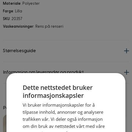
Materiale
: Polyester
Farge
: Lilla
SKU
: 20357
Vaskeanvisninger
: Rens på renseri
Størrelsesguide
Informasjon om leverandør og produkt
Dette nettstedet bruker
informasjonskapsler
Vi bruker informasjonskapsler for å
Passer godt til
tilpasse innhold, annonser og analysere
Navigating through the elements of the carousel is possible using
Press to skip carousel
Press to go to carousel navigation
trafikken vår. Vi deler også informasjon
om din bruk av nettstedet vårt med våre