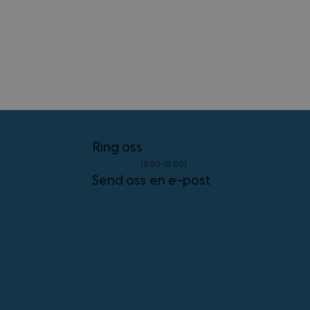
external_no_cache
59
Adobe Inc.
minutter
www.kostymer.no
58
sekunder
VISITOR_PRIVACY_METADATA
5 måneder
YouTube
4 uker
.youtube.com
Googles
personvernregler
Ring oss
23 96 45 76
(9.00-15.00)
Send oss en e-post
CookieScriptConsent
4 uker 2
CookieScript
dager
www.kostymer.no
info@kostymer.no