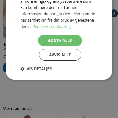
annonserings- og analysepartnere som
kan kombinere den med annen
informasjon du har gitt dem eller som de
har samlet inn fra din bruk av tjenestene
deres.
Personvernerklæring
På lager
På lager
GODTA ALLE
Hårnett
Lang Glatt Parykk Blond
B
Onesize
Onesize
O
AVVIS ALLE
29,50 kr
269,50 kr
1
VIS DETALJER
Strengt
Ytelse
Målretting
nødvendig
Funksjonalitet
Ugradert
Mer i samme stil
Navigating through the elements of the carousel is possible using
Press to skip carousel
Press to go to carousel navigation