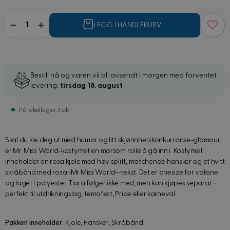
Mengde
LEGG I HANDLEKURV
Bestill nå og varen vil bli avsendt i morgen med forventet
levering:
tirsdag 18. august
På lokallager: 3 stk
Skal du kle deg ut med humor og litt skjønnhetskonkurranse-glamour,
er Mr. Miss World-kostymet en morsom rolle å gå inn i. Kostymet
inneholder en rosa kjole med høy splitt, matchende hansker og et hvitt
skråbånd med rosa «Mr Miss World»-tekst. Det er onesize for voksne
og laget i polyester. Tiara følger ikke med, men kan kjøpes separat –
perfekt til utdrikningslag, temafest, Pride eller karneval.
Pakken inneholder
: Kjole, Hansker, Skråbånd