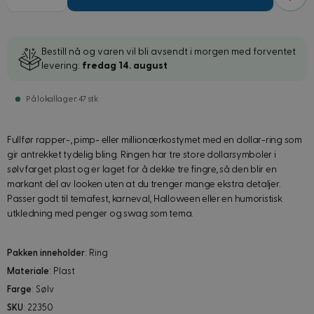
Bestill nå og varen vil bli avsendt i morgen med forventet
levering:
fredag 14. august
På lokallager: 47 stk
Fullfør rapper-, pimp- eller millionærkostymet med en dollar-ring som
gir antrekket tydelig bling. Ringen har tre store dollarsymboler i
sølvfarget plast og er laget for å dekke tre fingre, så den blir en
markant del av looken uten at du trenger mange ekstra detaljer.
Passer godt til temafest, karneval, Halloween eller en humoristisk
utkledning med penger og swag som tema.
Pakken inneholder
: Ring
Materiale
: Plast
Farge
: Sølv
SKU
: 22350