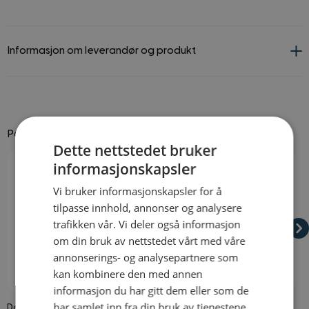
Informasjon om leverandør og produkt
Passer godt til
Dette nettstedet bruker
Navigating through the elements of the carousel is possible using
Press to skip carousel
Press to go to carousel navigation
informasjonskapsler
Vi bruker informasjonskapsler for å
tilpasse innhold, annonser og analysere
trafikken vår. Vi deler også informasjon
om din bruk av nettstedet vårt med våre
annonserings- og analysepartnere som
kan kombinere den med annen
På lager
På lager
informasjon du har gitt dem eller som de
har samlet inn fra din bruk av tjenestene
Dollar Halskjede Gull
Rocker Parykk
8