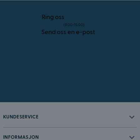
4 uker
.youtube.com
Googles
personvernregler
Ring oss
23 96 45 76
(9.00-15.00)
Send oss en e-post
info@kostymer.no
CookieScriptConsent
4 uker 2
CookieScript
dager
www.kostymer.no
FPGSID
30
Google
KUNDESERVICE
minutter
.kostymer.no
INFORMASJON