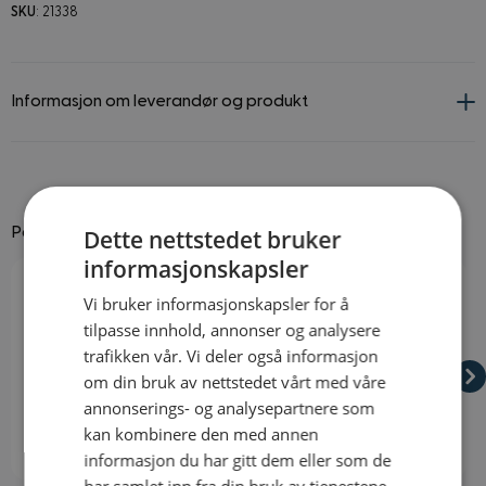
SKU
: 21338
Informasjon om leverandør og produkt
Dette nettstedet bruker
Passer godt til
informasjonskapsler
Navigating through the elements of the carousel is possible using
Press to skip carousel
Press to go to carousel navigation
Vi bruker informasjonskapsler for å
tilpasse innhold, annonser og analysere
trafikken vår. Vi deler også informasjon
om din bruk av nettstedet vårt med våre
annonserings- og analysepartnere som
kan kombinere den med annen
informasjon du har gitt dem eller som de
På lager
På lager
har samlet inn fra din bruk av tjenestene