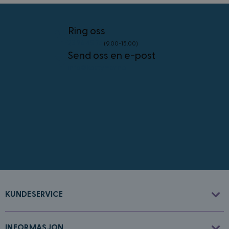
4 uker
.youtube.com
Googles
personvernregler
Ring oss
23 96 45 76
(9.00-15.00)
Send oss en e-post
info@kostymer.no
CookieScriptConsent
4 uker 2
CookieScript
dager
www.kostymer.no
FPGSID
30
Google
KUNDESERVICE
minutter
.kostymer.no
INFORMASJON