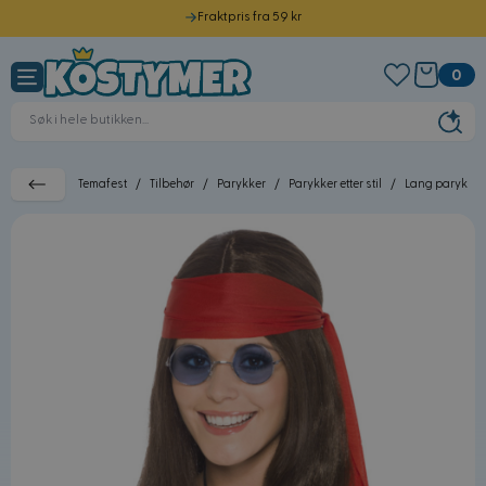
Fraktpris fra 59 kr
Hopp til innhold
Sendes samme dag før kl. 12.00
0
Norsk kundeservice
30 dagers returrett
Temafest
/
Tilbehør
/
Parykker
/
Parykker etter stil
/
Lang paryk
/