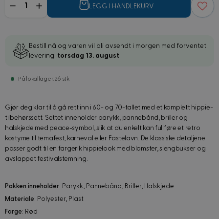
LEGG I HANDLEKURV
Bestill nå og varen vil bli avsendt i morgen med forventet
levering:
torsdag 13. august
På lokallager: 26 stk
Gjør deg klar til å gå rett inn i 60- og 70-tallet med et komplett hippie-
tilbehørssett. Settet inneholder parykk, pannebånd, briller og
halskjede med peace-symbol, slik at du enkelt kan fullføre et retro
kostyme til temafest, karneval eller Fastelavn. De klassiske detaljene
passer godt til en fargerik hippielook med blomster, slengbukser og
avslappet festivalstemning.
Pakken inneholder
: Parykk, Pannebånd, Briller, Halskjede
Materiale
: Polyester, Plast
Farge
: Rød