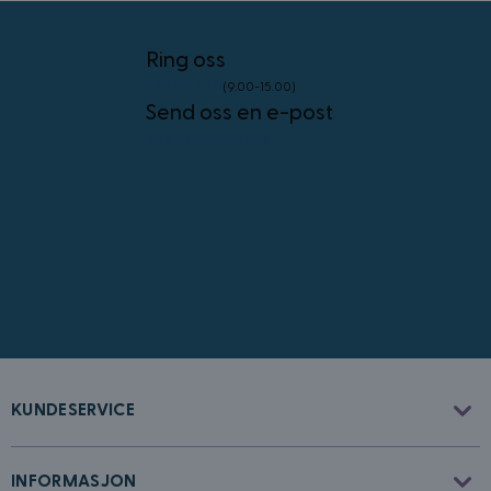
4 uker
.youtube.com
Googles
personvernregler
Ring oss
23 96 45 76
(9.00-15.00)
Send oss en e-post
info@kostymer.no
CookieScriptConsent
4 uker 2
CookieScript
dager
www.kostymer.no
FPGSID
30
Google
KUNDESERVICE
minutter
.kostymer.no
INFORMASJON