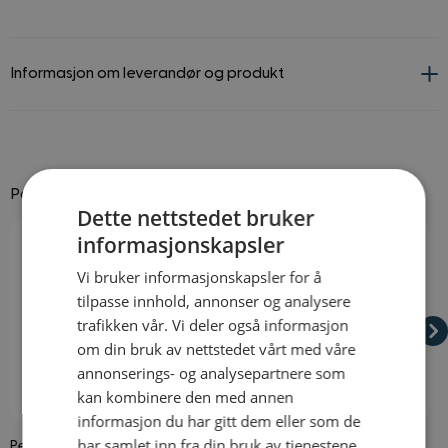
Informasjon om leverandør og produkt
Passer godt til
Dette nettstedet bruker
Navigating through the elements of the carousel is possible using
Press to skip carousel
Press to go to carousel navigation
informasjonskapsler
Vi bruker informasjonskapsler for å
tilpasse innhold, annonser og analysere
trafikken vår. Vi deler også informasjon
om din bruk av nettstedet vårt med våre
annonserings- og analysepartnere som
kan kombinere den med annen
På lager
På lager
informasjon du har gitt dem eller som de
har samlet inn fra din bruk av tjenestene
Perlekjede
Hodebånd 20-tallet
F