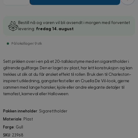
Bestill nå og varen vil bli avsendt i morgen med forventet
levering:
fredag 14. august
På lokallager: 9 stk
Sett prikken over i-en på et 20-tallskostyme med en sigarettholder i
glitrende gullfarge. Den er laget av plast, har lett konstruksjon og kan
trekkes ut slik at du får ønsket effekt til rollen. Bruk den til Charleston-
inspirert utkledning, gangsterfest eller en Cruella De Vil-look, gjerne
sammen med lange hansker, kjole eller andre elegante detaljer til
temafest, karneval eller Halloween.
Pakken inneholder
: Sigarettholder
Materiale
: Plast
Farge
: Gull
SKU
: 23968