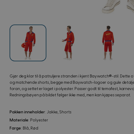
View image
View image
View image
Gjør deg klar til å patruljere stranden i kjent Baywatch®-stil. Dette o
og matchende shorts, begge med Baywatch-logoer og gule detaljer. J
foran, og settet er laget i polyester. Passer godt til temafest, karn
Redningsbøyen på bildet følger ikke med, men kan kjøpes separat.
Pakken inneholder
: Jakke, Shorts
Materiale
: Polyester
Farge
: Blå, Rød