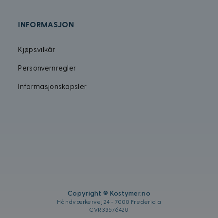
4 uker
informasjon om hvordan sluttbrukeren bruker net
.kostymer.no
annonsering som sluttbrukeren kan ha sett før h
nettsted.
INFORMASJON
1 år
Denne informasjonskapselen brukes mye av min 
Microsoft
unik brukeridentifikator. Den kan angis av inneb
Corporation
skript. Det antas at det synkroniseres over mange 
.bing.com
Kjøpsvilkår
Microsoft-domener, noe som tillater brukersporin
Personvernregler
Informasjonskapsler
Copyright © Kostymer.no
Håndværkervej 24 - 7000 Fredericia
CVR 33576420