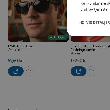
kan kombinere de
bruk av tjenesten
VIS DETALJER
Strengt
På lager
nødvendig
1950-talls Briller
Oppblåsbar Baywatch
Redningsbøyle
Onesize
70 cm
59,50 kr
179,50 kr
Strengt nødvendige i
Nettstedet kan ikke 
Navn
frontend