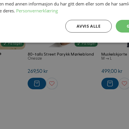
n med annen informasjon du har gitt dem eller som de har samlet
e deres.
Personvernerklæring
AVVIS ALLE
Ytelse
Målretting
Funksjonalitet
På lager
På lager
®
80-talls Street Parykk Mørkeblond
Muskelskjorte
Onesize
M → L
269,50 kr
499,00 kr
Strengt nødvendig
Ytelse
Målretting
Funksjonalitet
Ugradert
nformasjonskapsler tillater kjernefunksjoner på nettstedet, som brukerinnlogging og 
brukes riktig uten strengt nødvendige informasjonskapsler.
Forsørger
/
Utløpsdato
Beskrivelse
Domene
4 uker 2
Informasjonskapsel ofte forbundet 
Adobe Inc.