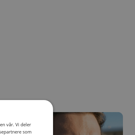
el navigation using the skip links.
en vår. Vi deler
ysepartnere som