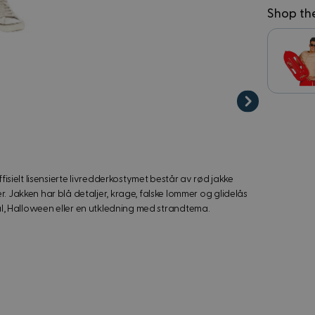
Shop th
ffisielt lisensierte livredderkostymet består av rød jakke
akken har blå detaljer, krage, falske lommer og glidelås
eval, Halloween eller en utkledning med strandtema.