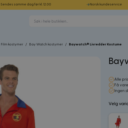
Sendes samme dag før kl. 12.00
Norsk kundeservice
Film kostymer
/
Bay Watch kostymer
/
Baywatch® Livredder Kostume
Bayw
Alle pri
Få vare
Ingen s
Velg vari