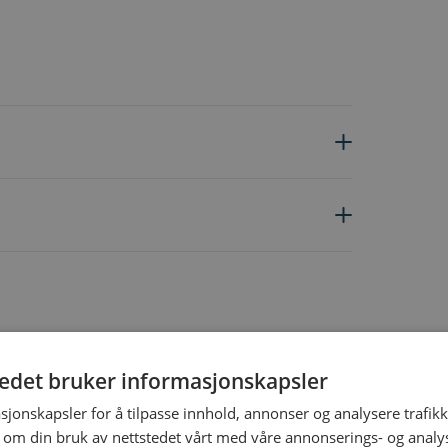
tedet bruker informasjonskapsler
ing the tab key. You can skip the carousel or go straight to carous
sjonskapsler for å tilpasse innhold, annonser og analysere trafikk
 om din bruk av nettstedet vårt med våre annonserings- og anal