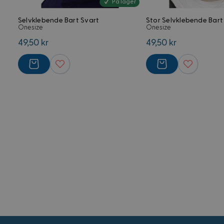
På lager
G
Selvklebende Bart Svart
Stor Selvklebende Bart
Onesize
Onesize
CookieScriptConse
49,50 kr
49,50 kr
FPGSID
Forsørger
Navn
Domene
Navn
Navn
FPLC
.kostymer.
_ga_5RPMGND0V6
YSC
_ga
FPAU
.kostymer.
__Secure-
ROLLOUT_TOKEN
IDE