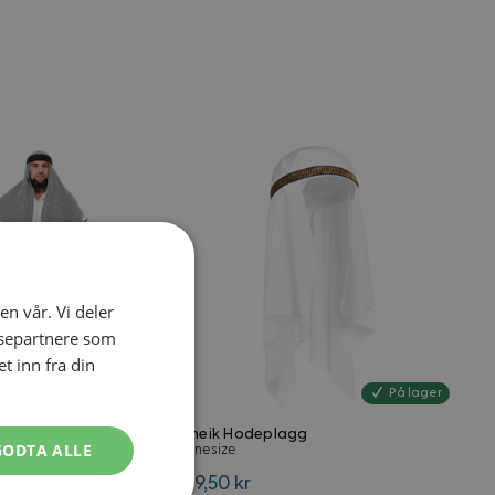
el navigation using the skip links.
en vår. Vi deler
ysepartnere som
 inn fra din
På lager
På lager
Kostyme
Sheik Hodeplagg
GODTA ALLE
Onesize
119,50 kr