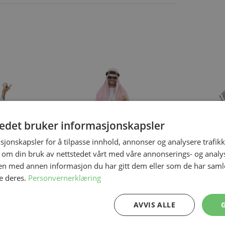
ing the tab key. You can skip the carousel or go straight to carous
tedet bruker informasjonskapsler
sjonskapsler for å tilpasse innhold, annonser og analysere trafikk
 om din bruk av nettstedet vårt med våre annonserings- og anal
n med annen informasjon du har gitt dem eller som de har samlet
e deres.
Personvernerklæring
På lager
På lager
Klassisk Sheik Kostyme
Sjeik Deluxe 
AVVIS ALLE
S → XXL
M → XL
549,00 kr
749,00 kr