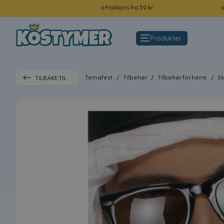
Fraktpris fra 59 kr
Hopp til innhold
Produkter
Temafest
/
Tilbehør
/
Tilbehør for herre
/
S
TILBAKE TIL