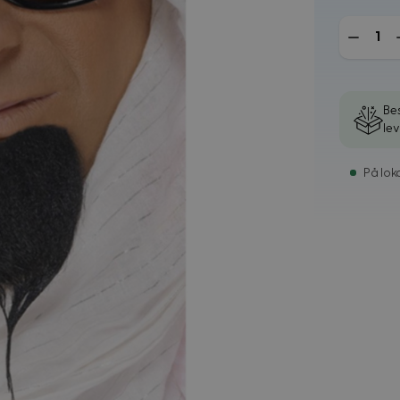
Mengde
Bes
le
På loka