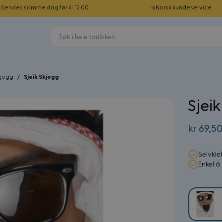
Sendes samme dag før kl. 12.00
Norsk kundeservice
kjegg
/
Sjeik Skjegg
Sjei
kr 69,5
Selvkle
Enkel å