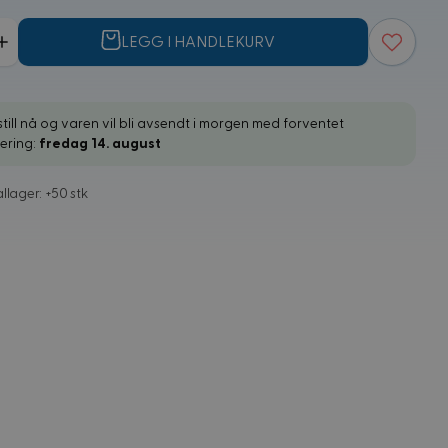
LEGG I HANDLEKURV
till nå og varen vil bli avsendt i morgen med forventet
vering:
fredag 14. august
llager: +50 stk