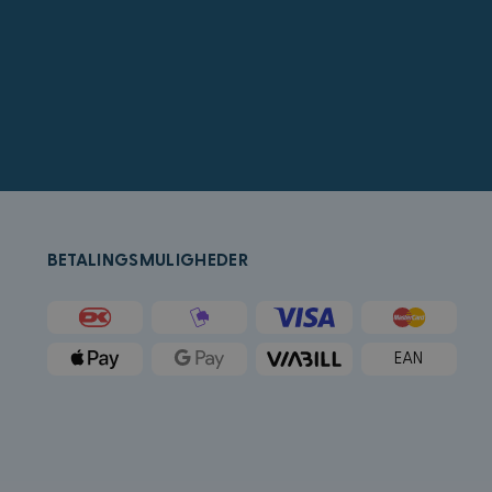
å bestemme hvilke
for sluttbrukeren
crosoft Bing Ads og
ed en bruker som
rukeradferd og
k (som eies av
tleser støtter
r å holde oversikt
BETALINGSMULIGHEDER
ygd i nettsteder;
t bruker den nye
k og utfører
tstedet og all
EAN
an besøkte nevnte
Microsoft som en
ygde Microsoft-
forskjellige
g.