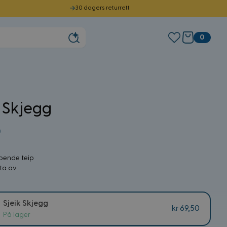
30 dagers returrett
0
k Skjegg
0
bende teip
 ta av
Sjeik Skjegg
kr 69,50
På lager