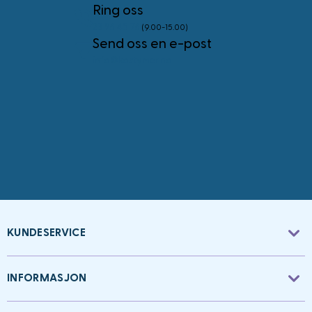
Ring oss
23 96 45 76
(9.00-15.00)
Send oss en e-post
info@kostymer.no
KUNDESERVICE
INFORMASJON