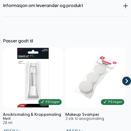
Informasjon om leverandør og produkt
Passer godt til
Navigating through the elements of the carousel is possible using
Press to skip carousel
Press to go to carousel navigation
På lager
På lager
Ansiktsmaling & Kroppsmaling
Makeup Svamper
F
Hvit
3 stk til ansigtsmaling
O
28 ml