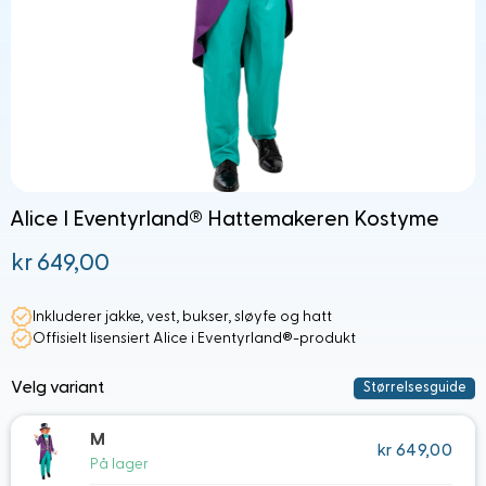
Alice I Eventyrland® Hattemakeren Kostyme
kr 649,00
Fra:
Inkluderer jakke, vest, bukser, sløyfe og hatt
Offisielt lisensiert Alice i Eventyrland®-produkt
Velg variant
Størrelsesguide
M
kr 649,00
På lager