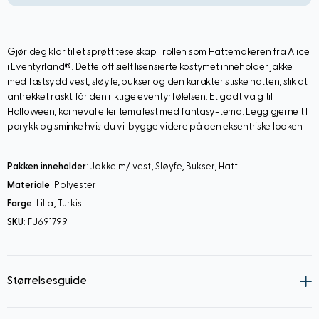
Gjør deg klar til et sprøtt teselskap i rollen som Hattemakeren fra Alice
i Eventyrland®. Dette offisielt lisensierte kostymet inneholder jakke
med fastsydd vest, sløyfe, bukser og den karakteristiske hatten, slik at
antrekket raskt får den riktige eventyrfølelsen. Et godt valg til
Halloween, karneval eller temafest med fantasy-tema. Legg gjerne til
parykk og sminke hvis du vil bygge videre på den eksentriske looken.
Pakken inneholder
: Jakke m/ vest, Sløyfe, Bukser, Hatt
Materiale
: Polyester
Farge
: Lilla, Turkis
SKU
: FU691799
Størrelsesguide