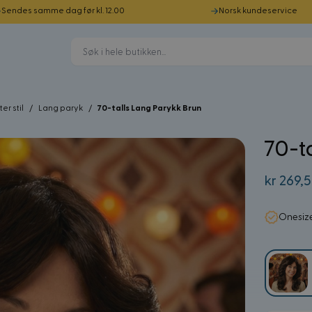
Sendes samme dag før kl. 12.00
Norsk kundeservice
er stil
/
Lang paryk
/
70-talls Lang Parykk Brun
70-t
kr 269,
Onesize