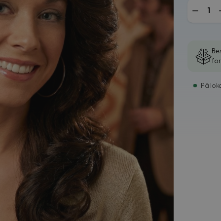
Mengde
Bes
fo
På loka