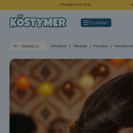
Fraktpris fra 59 kr
Hopp til innhold
Produkter
Temafest
/
Tilbehør
/
Parykker
/
Parykker ett
TILBAKE TIL