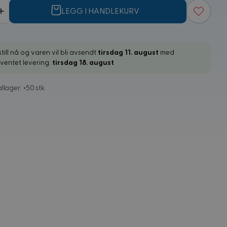
LEGG I HANDLEKURV
till nå og varen vil bli avsendt
tirsdag 11. august
med
rventet levering:
tirsdag 18. august
llager: +50 stk