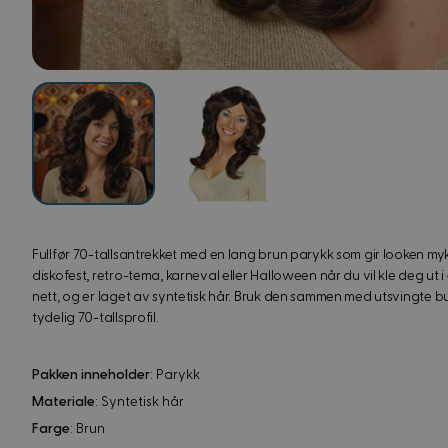
View image
View image
Fullfør 70-tallsantrekket med en lang brun parykk som gir looken myk
diskofest, retro-tema, karneval eller Halloween når du vil kle deg ut i
nett, og er laget av syntetisk hår. Bruk den sammen med utsvingte buk
tydelig 70-tallsprofil.
Pakken inneholder
: Parykk
Materiale
: Syntetisk hår
Farge
: Brun