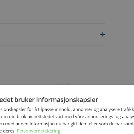
ing the tab key. You can skip the carousel or go straight to carous
tedet bruker informasjonskapsler
sjonskapsler for å tilpasse innhold, annonser og analysere trafikk
 om din bruk av nettstedet vårt med våre annonserings- og anal
n med annen informasjon du har gitt dem eller som de har samlet
e deres.
Personvernerklæring