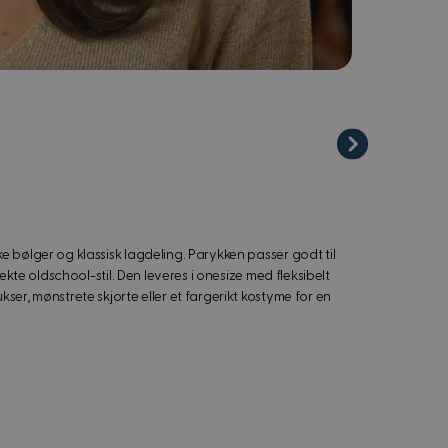
e bølger og klassisk lagdeling. Parykken passer godt til
 ekte oldschool-stil. Den leveres i onesize med fleksibelt
ser, mønstrete skjorte eller et fargerikt kostyme for en