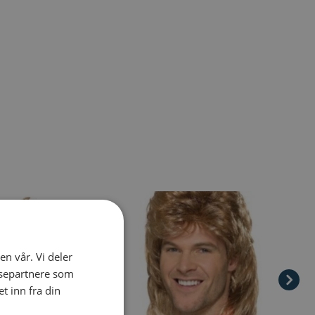
el navigation using the skip links.
en vår. Vi deler
ysepartnere som
 inn fra din