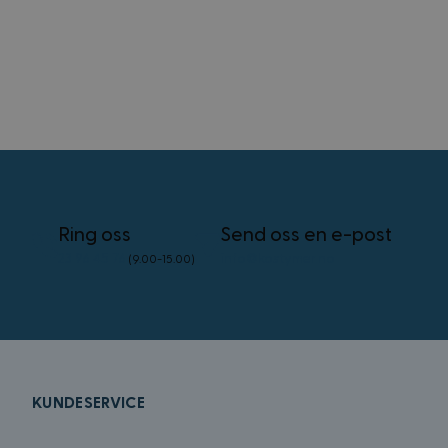
IDE
_uetsid
_uetvid
FPID
Ring oss
Send oss en e-post
23 96 45 76
info@kostymer.no
(9.00-15.00)
test_cookie
VISITOR_INFO1_LIV
_gcl_au
KUNDESERVICE