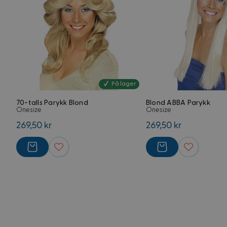
external_no_cache
VISITOR_PRIVACY_
G
CookieScriptConse
På lager
70-talls Parykk Blond
Blond ABBA Parykk
Onesize
Onesize
FPGSID
269,50 kr
269,50 kr
Forsørger
Navn
Domene
Navn
Navn
FPLC
.kostymer.
_ga_5RPMGND0V6
YSC
_ga
FPAU
.kostymer.
__Secure-
ROLLOUT_TOKEN