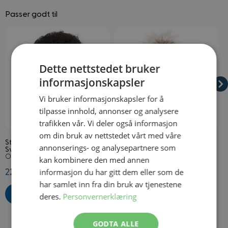
Passer godt til
Navigating through the elements of the carousel is possible using
Press to skip carousel
Press to go to carousel navigation
Dette nettstedet bruker
informasjonskapsler
Vi bruker informasjonskapsler for å
tilpasse innhold, annonser og analysere
På lager
På lager
trafikken vår. Vi deler også informasjon
om din bruk av nettstedet vårt med våre
Stor Funky 70-talls Afroparykk
80-talls Rockstjerne Parykk
7
annonserings- og analysepartnere som
Svart
Blond
O
Onesize
Onesize
kan kombinere den med annen
informasjon du har gitt dem eller som de
229,50 kr
269,50 kr
2
har samlet inn fra din bruk av tjenestene
deres.
Personvernerklæring
GODTA ALLE