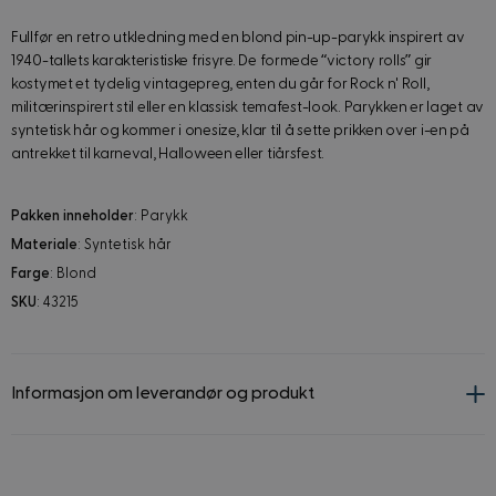
Fullfør en retro utkledning med en blond pin-up-parykk inspirert av
1940-tallets karakteristiske frisyre. De formede “victory rolls” gir
kostymet et tydelig vintagepreg, enten du går for Rock n' Roll,
militærinspirert stil eller en klassisk temafest-look. Parykken er laget av
syntetisk hår og kommer i onesize, klar til å sette prikken over i-en på
antrekket til karneval, Halloween eller tiårsfest.
Pakken inneholder
: Parykk
Materiale
: Syntetisk hår
Farge
: Blond
SKU
: 43215
Informasjon om leverandør og produkt