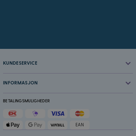
CookieScriptConsent
4 uker 2
CookieScript
dager
www.kostymer.no
KUNDESERVICE
INFORMASJON
FPGSID
30
Google
minutter
.kostymer.no
BETALINGSMULIGHEDER
EAN