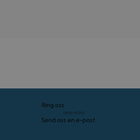
kjernefunksjoner på nettstedet, som
brukerinnlogging og kontoadministrasjon.
Nettstedet kan ikke brukes riktig uten strengt
nødvendige informasjonskapsler.
Forsørger
/
Navn
Utløpsdato
Domene
frontend
4 uker 2
Adobe Inc.
dager
.www.kostymer.no
external_no_cache
59
Adobe Inc.
minutter
www.kostymer.no
58
sekunder
Ring oss
VISITOR_PRIVACY_METADATA
5 måneder
YouTube
23 96 45 76
(9.00-15.00)
4 uker
.youtube.com
Googles
Send oss en e-post
personvernregler
info@kostymer.no