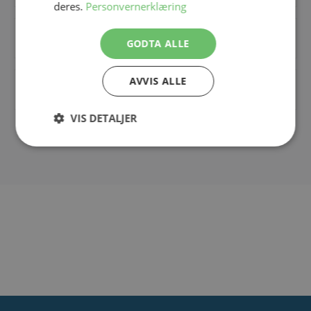
deres.
Personvernerklæring
Tilbyr dere B2B forhandler-avtaler?
GODTA ALLE
AVVIS ALLE
Hvordan bestiller jeg?
VIS DETALJER
Strengt
Ytelse
Målretting
nødvendig
Funksjonalitet
Ugradert
Strengt nødvendig
Ytelse
Målretting