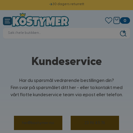
Fraktpris fra 59 kr
Hopp til innhold
Sendes samme dag før kl. 12.00
0
Norsk kundeservice
30 dagers returrett
Kundeservice
Har du spørsmål vedrørende bestillingen din?
Finn svar på spørsmålet ditt her - eller ta kontakt med
vårt flotte kundeservice team via epost eller telefon.
hei@kostymer.no
23 96 45 76