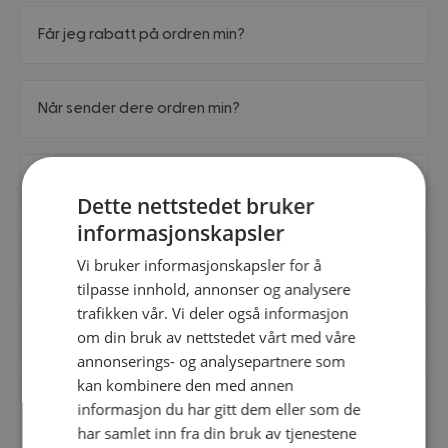
Får jeg rabatt på ordren min?
Når sender dere ordren min?
Tilbyr dere prismatch?
Dette nettstedet bruker
informasjonskapsler
Pakker dere inn gaver?
Vi bruker informasjonskapsler for å
tilpasse innhold, annonser og analysere
trafikken vår. Vi deler også informasjon
Er det mulig å leie produkter hos dere?
om din bruk av nettstedet vårt med våre
annonserings- og analysepartnere som
kan kombinere den med annen
Kan jeg endre på størrelsen av en vare jeg har
informasjon du har gitt dem eller som de
bestilt?
har samlet inn fra din bruk av tjenestene